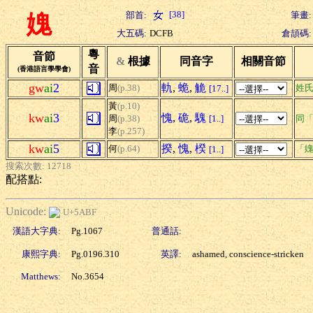
[38]
部首:
筆畫:
媿
大五碼:
DCFB
倉頡碼:
粵
音節
&
根據
同音字
相關音節
音
(香港語言學學會)
gw
ai
2
軌
,
蛫
,
觤
周
(p.38)
姓
[17..]
黃
(p.10)
kw
ai
3
愧
,
硊
,
騩
周
(p.38)
[1..]
同
李
(p.257)
kw
ai
5
揆
,
愧
,
楑
何
(p.64)
「媿
[1..]
搜索次數: 12718
配搭點:
Unicode:
U+5ABF
漢語大字典:
Pg.1067
普通話:
康熙字典:
Pg.0196.310
英譯:
ashamed, conscience-stricken
Matthews:
No.3654