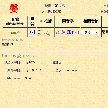
[38]
部首:
筆
媻
大五碼:
DCFD
倉頡
粵
音節
&
根據
同音字
相關音節
音
(香港語言學學會)
周
(p.38)
p
un
4
盆
,
跘
,
蒰
媻
[19..]
李
(p.256)
搜索次數: 6935
配搭點:
Unicode:
U+5ABB
漢語大字典:
Pg.1072
普通話:
康熙字典:
Pg.0196.150
英譯:
to move
Matthews:
No.4901