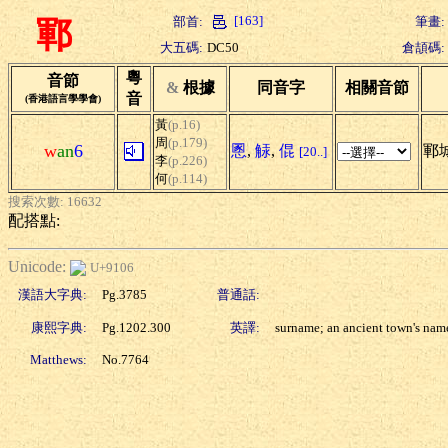
[163]
部首:
筆畫:
鄆
大五碼:
DC50
倉頡碼:
粵
音節
&
根據
同音字
相關音節
音
(香港語言學學會)
黃
(p.16)
周
(p.179)
w
an
6
慁
,
觨
,
倱
鄆
[20..]
李
(p.226)
何
(p.114)
搜索次數: 16632
配搭點:
Unicode:
U+9106
漢語大字典:
Pg.3785
普通話:
康熙字典:
Pg.1202.300
英譯:
surname; an ancient town's nam
Matthews:
No.7764