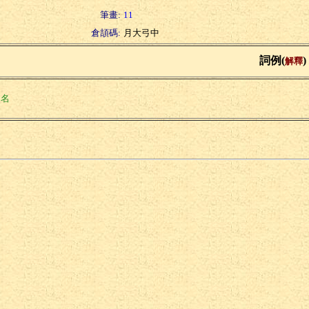
筆畫:
11
倉頡碼:
月大弓中
詞例(
)
解釋
邑名