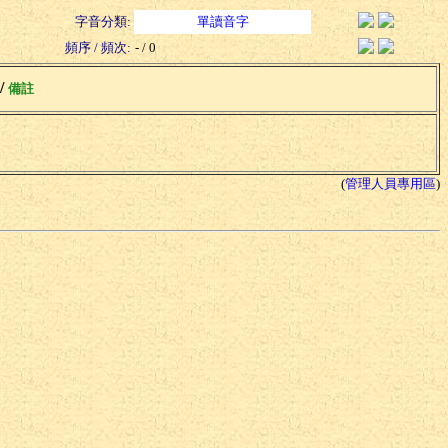
字音分類:
單讀音字
頻序 / 頻次:
- / 0
 /
備註
(
管理人員專用區
)