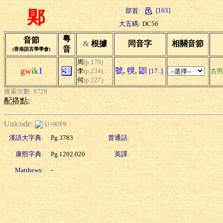
[163]
部首:
郹
大五碼:
DC56
粵
音節
&
根據
同音字
相關音節
音
(香港語言學學會)
周
(p.179)
gw
ik
1
虢
,
犑
,
鼰
李
(p.234)
[17..]
古
何
(p.227)
搜索次數: 8729
配搭點:
Unicode:
U+90F9
漢語大字典:
Pg.3783
普通話:
康熙字典:
Pg.1202.020
英譯:
Matthews:
-