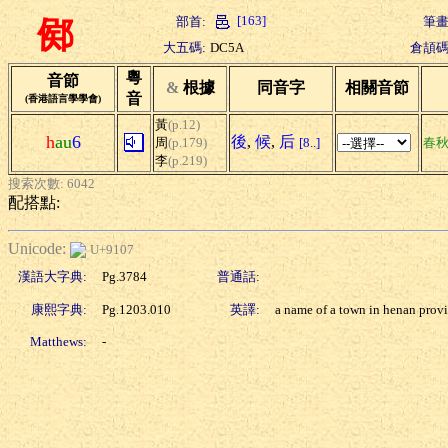
[163]
部首:
筆畫
鄇
大五碼:
DC5A
倉頡碼
粵
音節
&
根據
同音字
相關音節
音
(香港語言學學會)
黃
(p.12)
h
au
6
後
,
候
,
后
周
(p.179)
[8..]
春
李
(p.219)
搜索次數: 6042
配搭點:
Unicode:
U+9107
漢語大字典:
Pg.3784
普通話:
康熙字典:
Pg.1203.010
英譯:
a name of a town in henan prov
Matthews:
-