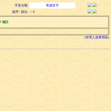
字音分類:
單讀音字
頻序 / 頻次:
- / 0
 /
備註
(
管理人員專用區
)