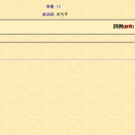
筆畫:
13
倉頡碼:
木弓手
詞例(
)
解釋
破