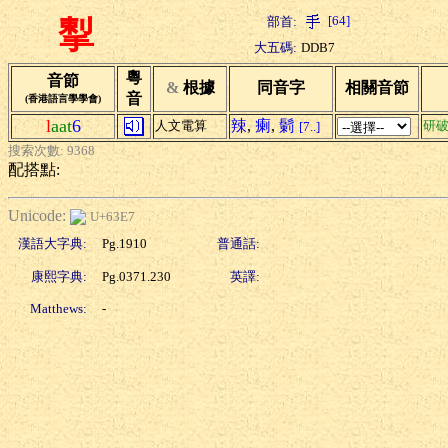
[64]
部首:
揧
大五碼:
DDB7
粵
音節
&
根據
同音字
相關音節
音
(香港語言學學會)
l
aat
6
辣
,
瘌
,
鬎
人文電算
研
[7..]
搜索次數: 9368
配搭點:
Unicode:
U+63E7
漢語大字典:
Pg.1910
普通話:
康熙字典:
Pg.0371.230
英譯:
Matthews:
-