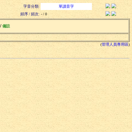
字音分類:
單讀音字
頻序 / 頻次:
- / 0
 /
備註
(
管理人員專用區
)