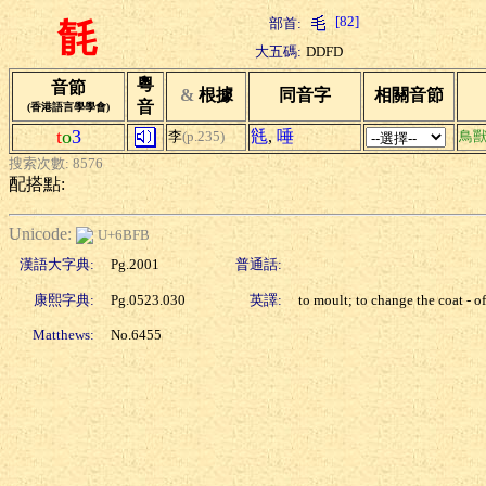
[82]
部首:
毻
大五碼:
DDFD
粵
音節
&
根據
同音字
相關音節
音
(香港語言學學會)
t
o
3
毤
,
唾
李
(p.235)
鳥
搜索次數: 8576
配搭點:
Unicode:
U+6BFB
漢語大字典:
Pg.2001
普通話:
康熙字典:
Pg.0523.030
英譯:
to moult; to change the coat - o
Matthews:
No.6455