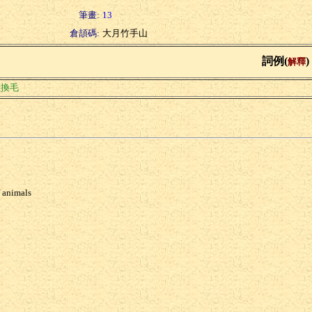
筆畫:
13
倉頡碼:
大月竹手山
詞例(
)
解釋
獸換毛
f animals