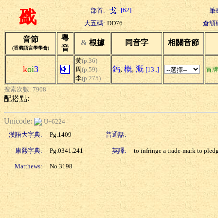
[62]
部首:
筆
戤
大五碼:
DD76
倉頡
粵
音節
&
根據
同音字
相關音節
音
(香港語言學學會)
黃
(p.36)
k
oi
3
鈣
,
概
,
溉
周
(p.59)
[13..]
冒
李
(p.275)
搜索次數: 7908
配搭點:
Unicode:
U+6224
漢語大字典:
Pg.1409
普通話:
康熙字典:
Pg.0341.241
英譯:
to infringe a trade-mark to pledg
Matthews:
No.3198