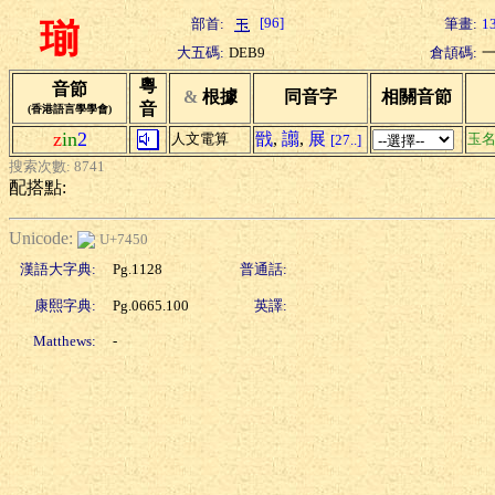
[96]
部首:
筆畫:
1
瑐
大五碼:
DEB9
倉頡碼:
粵
音節
&
根據
同音字
相關音節
音
(香港語言學學會)
z
in
2
戩
,
譾
,
展
人文電算
玉
[27..]
搜索次數: 8741
配搭點:
Unicode:
U+7450
漢語大字典:
Pg.1128
普通話:
康熙字典:
Pg.0665.100
英譯:
Matthews:
-