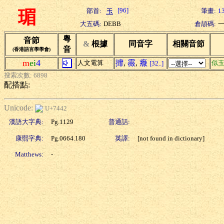
[96]
部首:
筆畫:
1
瑂
大五碼:
DEBB
倉頡碼:
粵
音節
&
根據
同音字
相關音節
音
(香港語言學學會)
m
ei
4
攠
,
霺
,
癓
人文電算
似
[32..]
搜索次數: 6898
配搭點:
Unicode:
U+7442
漢語大字典:
Pg.1129
普通話:
康熙字典:
Pg.0664.180
英譯:
[not found in dictionary]
Matthews:
-