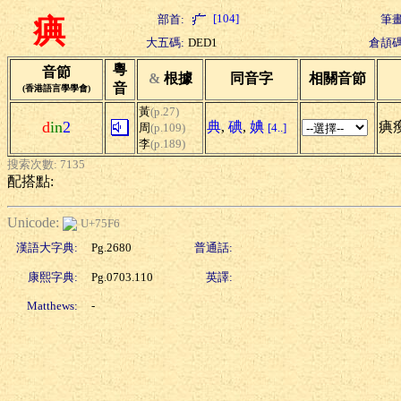
[104]
部首:
筆畫
痶
大五碼:
DED1
倉頡碼
粵
音節
&
根據
同音字
相關音節
音
(香港語言學學會)
黃
(p.27)
d
in
2
典
,
碘
,
婰
痶
周
(p.109)
[4..]
李
(p.189)
搜索次數: 7135
配搭點:
Unicode:
U+75F6
漢語大字典:
Pg.2680
普通話:
康熙字典:
Pg.0703.110
英譯:
Matthews:
-