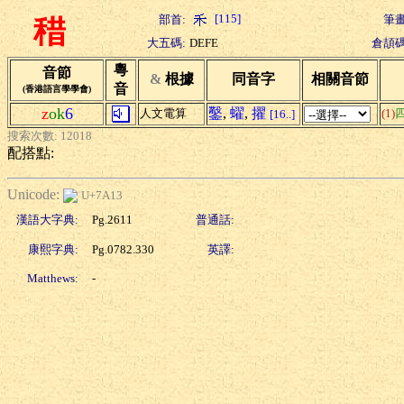
[115]
部首:
筆畫
稓
大五碼:
DEFE
倉頡碼
粵
音節
&
根據
同音字
相關音節
音
(香港語言學學會)
z
ok
6
鑿
,
蠗
,
擢
人文電算
(1)
[16..]
搜索次數: 12018
配搭點:
Unicode:
U+7A13
漢語大字典:
Pg.2611
普通話:
康熙字典:
Pg.0782.330
英譯:
Matthews:
-