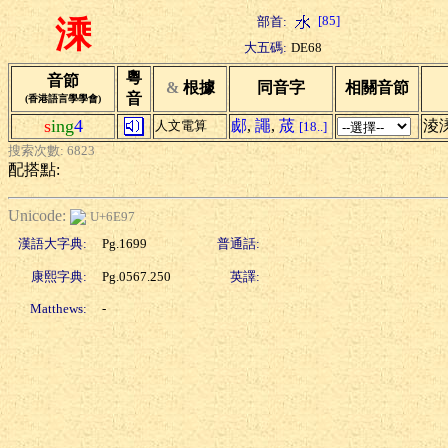
[85]
部首:
溗
大五碼:
DE68
粵
音節
&
根據
同音字
相關音節
音
(香港語言學學會)
s
ing
4
郕
,
譝
,
荿
淩
人文電算
[18..]
搜索次數: 6823
配搭點:
Unicode:
U+6E97
漢語大字典:
Pg.1699
普通話:
康熙字典:
Pg.0567.250
英譯:
Matthews:
-