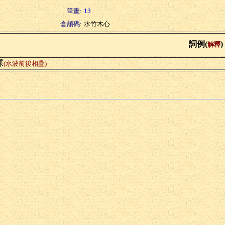
筆畫:
13
倉頡碼:
水竹木心
詞例(
)
解釋
溗
(水波前後相疊)