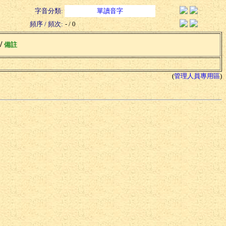
字音分類:
單讀音字
頻序 / 頻次:
- / 0
 /
備註
(
管理人員專用區
)