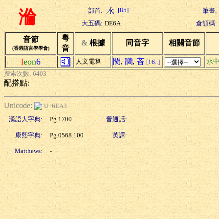
[85]
部首:
筆畫:
溣
大五碼:
DE6A
倉頡碼:
粵
音節
&
根據
同音字
相關音節
音
(香港語言學學會)
l
eon
6
焛
,
躪
,
吝
人文電算
水
[16..]
搜索次數: 6403
配搭點:
Unicode:
U+6EA3
漢語大字典:
Pg.1700
普通話:
康熙字典:
Pg.0568.100
英譯:
Matthews:
-