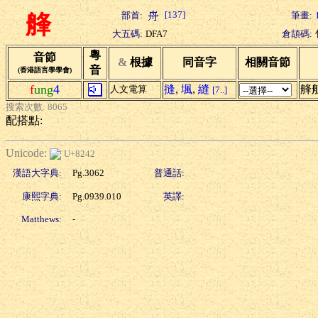
[137]
部首:
筆畫:
艂
大五碼:
DFA7
倉頡碼:
粵
音節
&
根據
同音字
相關音節
音
(香港語言學學會)
f
ung
4
摓
,
堸
,
縫
艂
人文電算
[7..]
搜索次數: 8065
配搭點:
Unicode:
U+8242
漢語大字典:
Pg.3062
普通話:
康熙字典:
Pg.0939.010
英譯:
Matthews:
-