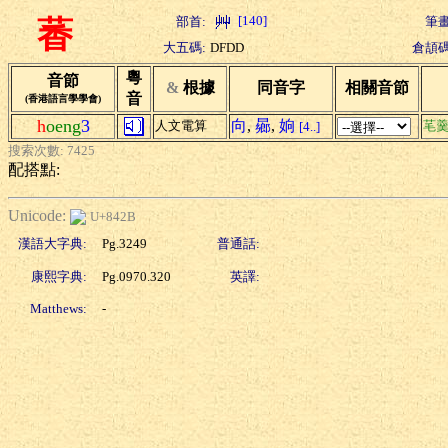
[140]
部首:
筆畫
萫
大五碼:
DFDD
倉頡碼
粵
音節
&
根據
同音字
相關音節
音
(香港語言學學會)
h
oeng
3
向
,
曏
,
姠
人文電算
芼
[4..]
搜索次數: 7425
配搭點:
Unicode:
U+842B
漢語大字典:
Pg.3249
普通話:
康熙字典:
Pg.0970.320
英譯:
Matthews:
-