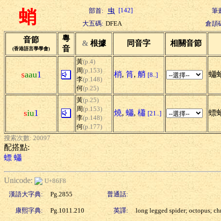
[142]
部首:
筆
蛸
大五碼:
DFEA
倉頡
粵
音節
&
根據
同音字
相關音節
音
(香港語言學學會)
黃
(p.4)
周
(p.153)
s
aau
1
梢
,
筲
,
艄
蠨
[8..]
李
(p.148)
何
(p.25)
黃
(p.25)
周
(p.153)
s
iu
1
燒
,
蠨
,
櫹
螵
[21..]
李
(p.148)
何
(p.177)
搜索次數: 20097
配搭點:
螵
蠨
Unicode:
U+86F8
漢語大字典:
Pg.2855
普通話:
康熙字典:
Pg.1011.210
英譯:
long legged spider; octopus; chr