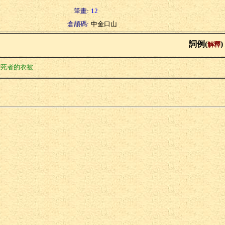
筆畫:
12
倉頡碼:
中金口山
詞例(
)
解釋
贈死者的衣被