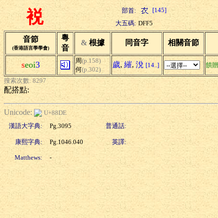
[145]
部首:
裞
大五碼:
DFF5
粵
音節
&
根據
同音字
相關音節
音
(香港語言學學會)
周
(p.158)
s
eoi
3
歲
,
繀
,
涗
[14..]
饋
何
(p.302)
搜索次數: 8297
配搭點:
Unicode:
U+88DE
漢語大字典:
Pg.3095
普通話:
康熙字典:
Pg.1046.040
英譯:
Matthews:
-