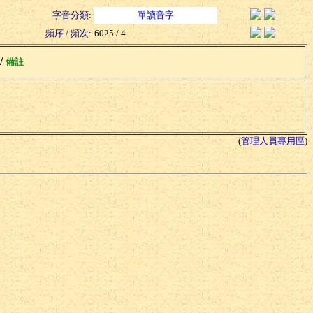
字音分類:
單讀音字
頻序 / 頻次:
6025 / 4
 /
備註
(
管理人員專用區
)