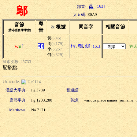
[163]
部首:
鄔
大五碼:
E0A9
粵
音節
&
根據
同音字
相關音節
音
(香港語言學學會)
黃
(p.45)
周
(p.179)
w
u
1
杇
,
鴮
,
螐
[15..]
姓
李
(p.257)
何
(p.329)
搜索次數: 45733
配搭點:
Unicode:
U+9114
漢語大字典:
Pg.3789
普通話:
康熙字典:
Pg.1203.280
英譯:
various place names; surname; tr
Matthews:
No.7171