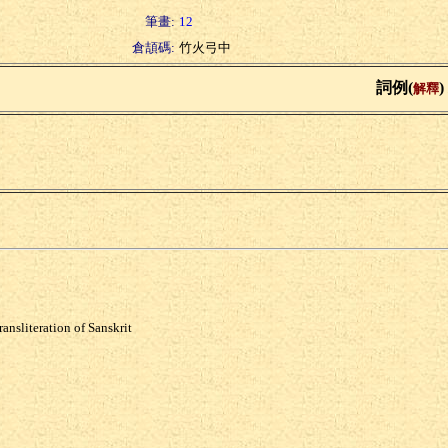
筆畫:
12
倉頡碼:
竹火弓中
詞例(
)
解釋
氏
ansliteration of Sanskrit