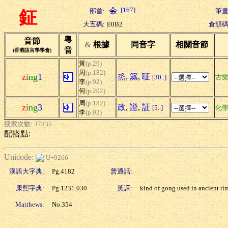
[167]
部首:
筆畫
鉦
大五碼:
E0B2
倉頡碼
粵
音節
&
根據
同音字
相關音節
音
(香港語言學學會)
黃
(p.29)
周
(p.182)
z
ing
1
烝
,
篜
,
聇
[30..]
古
李
(p.92)
何
(p.202)
周
(p.182)
z
ing
3
政
,
證
,
証
[5..]
化
李
(p.92)
搜索次數: 37835
配搭點:
Unicode:
U+9266
漢語大字典:
Pg.4182
普通話:
康熙字典:
Pg.1231.030
英譯:
kind of gong used in ancient ti
Matthews:
No.354