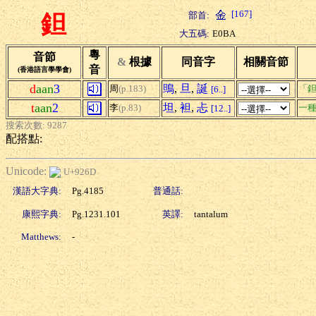
[167]
部首:
鉭
大五碼:
E0BA
粵
音節
&
根據
同音字
相關音節
音
(香港語言學學會)
d
aan
3
鴠
,
旦
,
誕
周
(p.183)
「鉭
[6..]
t
aan
2
坦
,
袒
,
忐
李
(p.83)
一種
[12..]
搜索次數: 9287
配搭點:
Unicode:
U+926D
漢語大字典:
Pg.4185
普通話:
康熙字典:
Pg.1231.101
英譯:
tantalum
Matthews:
-