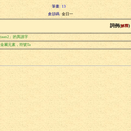
筆畫:
13
倉頡碼:
金日一
詞例(
)
解釋
taan2」的異讀字
金屬元素，符號Ta