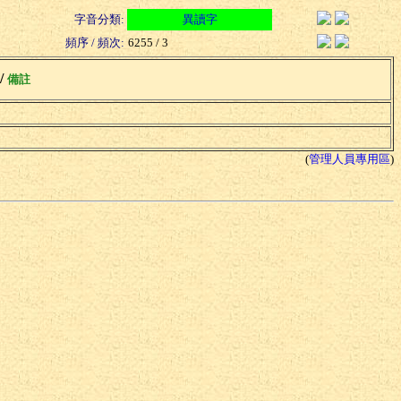
字音分類:
異讀字
頻序 / 頻次:
6255 / 3
 /
備註
(
管理人員專用區
)