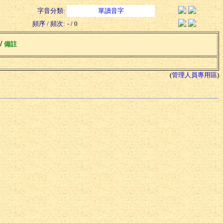
字音分類:
單讀音字
頻序 / 頻次:
- / 0
 /
備註
(
管理人員專用區
)