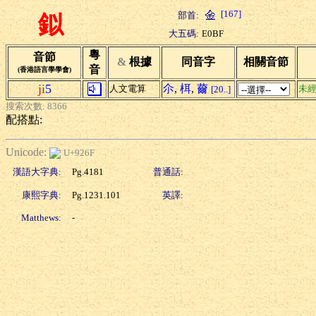
[167]
部首:
鉯
大五碼:
E0BF
粵
音節
&
根據
同音字
相關音節
音
(香港語言學學會)
j
i
5
尒
,
栮
,
薾
人文電算
未
[20..]
搜索次數: 8366
配搭點:
Unicode:
U+926F
漢語大字典:
Pg.4181
普通話:
康熙字典:
Pg.1231.101
英譯:
Matthews:
-