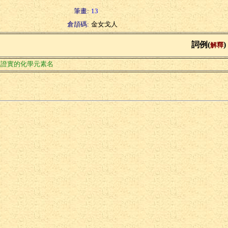
筆畫:
13
倉頡碼:
金女戈人
詞例(
)
解釋
經證實的化學元素名