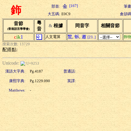
[167]
部首:
筆畫
鉓
大五碼:
E0C9
倉頡碼
粵
音節
&
根據
同音字
相關音節
音
(香港語言學學會)
c
ik
1
鷘
,
蚸
,
遫
人文電算
飾
[23..]
搜索次數: 13729
配搭點:
Unicode:
U+9253
漢語大字典:
Pg.4187
普通話:
康熙字典:
Pg.1229.090
英譯:
Matthews:
-