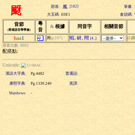
[182]
部首:
筆畫:
颬
大五碼:
E0E1
倉頡碼:
粵
音節
&
根據
同音字
相關音節
音
(香港語言學學會)
h
aa
1
蝦
,
岈
,
閜
周
(p.197)
(1)
[4..]
搜索次數: 8993
配搭點:
Unicode:
U+98AC
漢語大字典:
Pg.4482
普通話:
康熙字典:
Pg.1339.240
英譯:
Matthews:
-