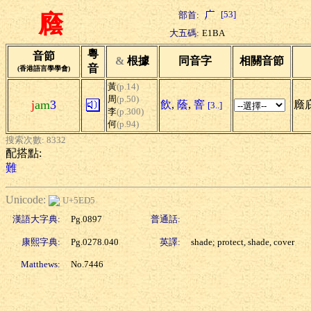
[53]
部首:
廕
大五碼:
E1BA
粵
音節
&
根據
同音字
相關音節
音
(香港語言學學會)
黃
(p.14)
周
(p.50)
j
am
3
飲
,
蔭
,
窨
廕
[3..]
李
(p.300)
何
(p.94)
搜索次數: 8332
配搭點:
難
Unicode:
U+5ED5
漢語大字典:
Pg.0897
普通話:
康熙字典:
Pg.0278.040
英譯:
shade; protect, shade, cover
Matthews:
No.7446