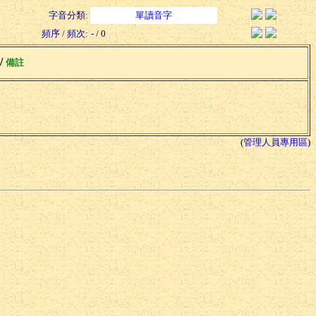
字音分類:
單讀音字
頻序 / 頻次:
- / 0
 /
備註
(
管理人員專用區
)