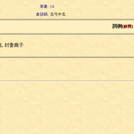
筆畫:
14
倉頡碼:
戈弓中戈
詞例(
)
解釋
庇, 封妻廕子