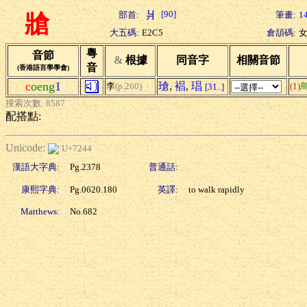
[90]
部首:
筆畫:
1
牄
大五碼:
E2C5
倉頡碼:
粵
音節
&
根據
同音字
相關音節
音
(香港語言學學會)
c
oeng
1
瑲
,
裮
,
琩
李
(p.260)
(1)
[31..]
搜索次數: 8587
配搭點:
Unicode:
U+7244
漢語大字典:
Pg.2378
普通話:
康熙字典:
Pg.0620.180
英譯:
to walk rapidly
Matthews:
No.682