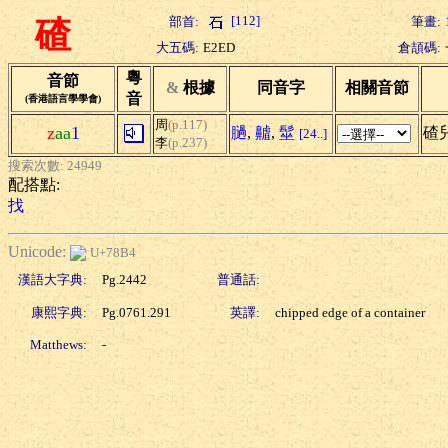
[112]
部首:
筆畫:
碴
大五碼:
E2ED
倉頡碼:
粵
音節
&
根據
同音字
相關音節
音
(香港語言學學會)
周
(p.117)
z
aa
1
膼
,
齇
,
髽
碴
[24..]
李
(p.237)
搜索次數: 24949
配搭點:
找
Unicode:
U+78B4
漢語大字典:
Pg.2442
普通話:
康熙字典:
Pg.0761.291
英譯:
chipped edge of a container
Matthews:
-