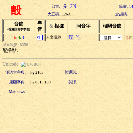
[79]
部首:
筆畫:
1
毄
大五碼:
E26A
倉頡碼:
十
粵
音節
&
根據
同音字
相關音節
音
(香港語言學學會)
h
ek
3
喫
,
吃
人文電算
(1)
搜索次數: 8356
配搭點:
Unicode:
U+6BC4
漢語大字典:
Pg.2163
普通話:
康熙字典:
Pg.0515.100
英譯:
Matthews:
-