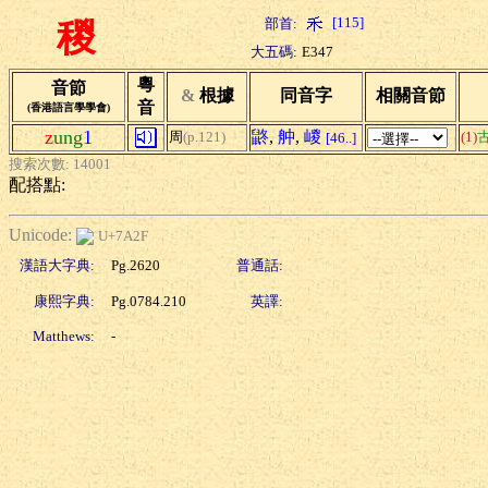
[115]
部首:
稯
大五碼:
E347
粵
音節
&
根據
同音字
相關音節
音
(香港語言學學會)
z
ung
1
鼨
,
舯
,
嵕
周
(p.121)
(1)
[46..]
搜索次數: 14001
配搭點:
Unicode:
U+7A2F
漢語大字典:
Pg.2620
普通話:
康熙字典:
Pg.0784.210
英譯:
Matthews:
-