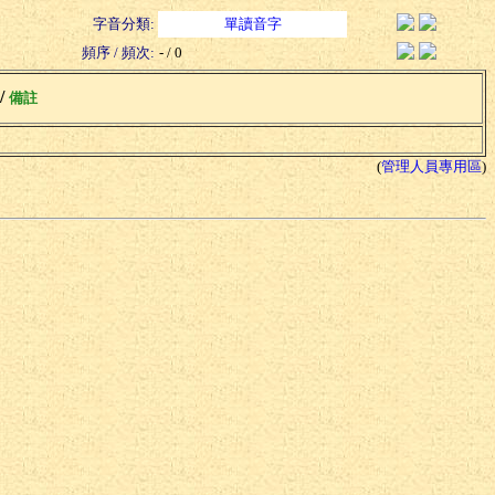
字音分類:
單讀音字
頻序 / 頻次:
- / 0
 /
備註
(
管理人員專用區
)