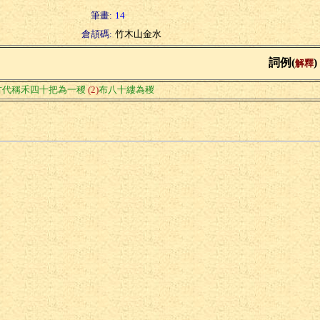
筆畫:
14
倉頡碼:
竹木山金水
詞例(
)
解釋
古代稱禾四十把為一稯
(2)
布八十縷為稯