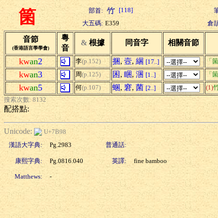
[118]
部首:
箘
大五碼:
E359
倉頡
粵
音節
&
根據
同音字
相關音節
音
(香港語言學學會)
kw
an
2
捆
,
壼
,
綑
李
(p.152)
「箘
[17..]
kw
an
3
困
,
睏
,
涃
周
(p.125)
「箘
[1..]
kw
an
5
蜠
,
窘
,
菌
何
(p.107)
(1)
[2..]
搜索次數: 8132
配搭點:
Unicode:
U+7B98
漢語大字典:
Pg.2983
普通話:
康熙字典:
Pg.0816.040
英譯:
fine bamboo
Matthews:
-