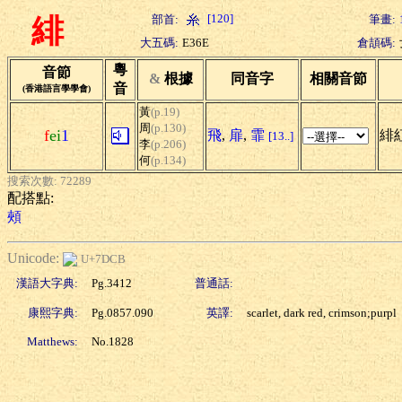
[120]
部首:
筆畫:
緋
大五碼:
E36E
倉頡碼:
粵
音節
&
根據
同音字
相關音節
音
(香港語言學學會)
黃
(p.19)
周
(p.130)
f
ei
1
飛
,
扉
,
霏
緋
[13..]
李
(p.206)
何
(p.134)
搜索次數: 72289
配搭點:
頰
Unicode:
U+7DCB
漢語大字典:
Pg.3412
普通話:
康熙字典:
Pg.0857.090
英譯:
scarlet, dark red, crimson;purpl
Matthews:
No.1828