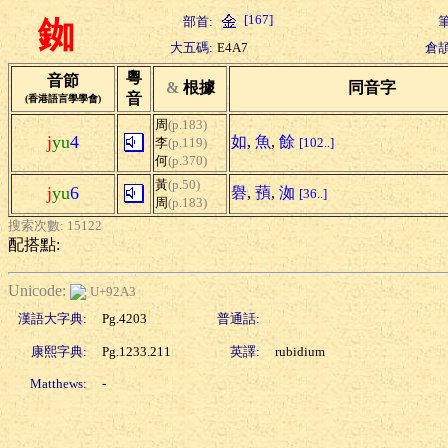
[167]
部首:
筆
銣
大五碼:
E4A7
倉頡
粵
音節
&
根據
同音字
音
(香港語言學學會)
周
(p.183)
j
yu
4
如
,
魚
,
餘
李
(p.119)
[102..]
何
(p.370)
黃
(p.50)
j
yu
6
礜
,
蕷
,
洳
[36..]
周
(p.183)
搜索次數: 15122
配搭點:
Unicode:
U+92A3
漢語大字典:
Pg.4203
普通話:
康熙字典:
Pg.1233.211
英譯:
rubidium
Matthews:
-