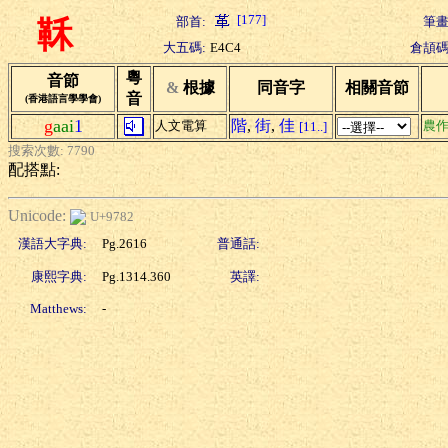
[177]
部首:
筆畫
鞂
大五碼:
E4C4
倉頡碼
粵
音節
&
根據
同音字
相關音節
音
(香港語言學學會)
g
aai
1
階
,
街
,
佳
人文電算
農
[11..]
搜索次數: 7790
配搭點:
Unicode:
U+9782
漢語大字典:
Pg.2616
普通話:
康熙字典:
Pg.1314.360
英譯:
Matthews:
-