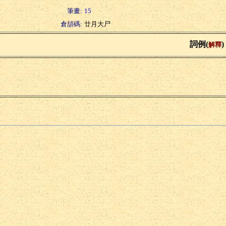
筆畫:
15
倉頡碼:
廿月大尸
詞例(
)
解釋
力