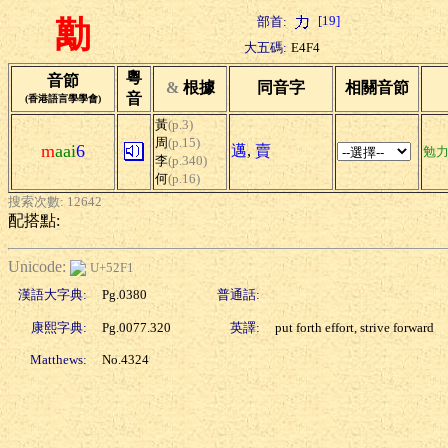
[19]
部首:
勱
大五碼:
E4F4
粵
音節
&
根據
同音字
相關音節
音
(香港語言學學會)
黃
(p.3)
周
(p.15)
m
aai
6
邁
,
賣
勉
李
(p.340)
何
(p.16)
搜索次數: 12642
配搭點:
Unicode:
U+52F1
漢語大字典:
Pg.0380
普通話:
康熙字典:
Pg.0077.320
英譯:
put forth effort, strive forward
Matthews:
No.4324