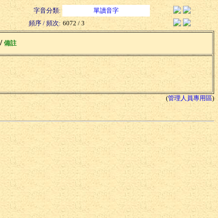
字音分類:
單讀音字
頻序 / 頻次:
6072 / 3
 /
備註
(
管理人員專用區
)