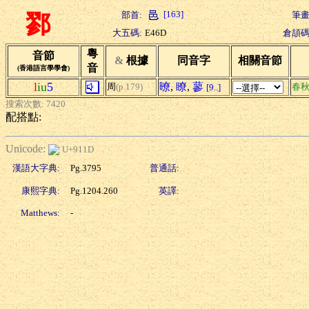
[163]
部首:
筆畫
鄝
大五碼:
E46D
倉頡碼
粵
音節
&
根據
同音字
相關音節
音
(香港語言學學會)
l
iu
5
暸
,
瞭
,
蓼
周
(p.179)
春
[9..]
搜索次數: 7420
配搭點:
Unicode:
U+911D
漢語大字典:
Pg.3795
普通話:
康熙字典:
Pg.1204.260
英譯:
Matthews:
-