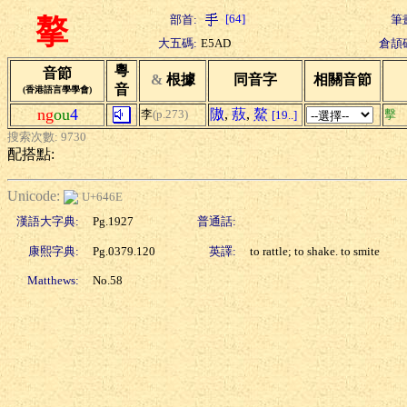
[64]
部首:
筆
摮
大五碼:
E5AD
倉頡
粵
音節
&
根據
同音字
相關音節
音
(香港語言學學會)
ng
ou
4
隞
,
蔜
,
鰲
李
(p.273)
擊
[19..]
搜索次數: 9730
配搭點:
Unicode:
U+646E
漢語大字典:
Pg.1927
普通話:
康熙字典:
Pg.0379.120
英譯:
to rattle; to shake. to smite
Matthews:
No.58