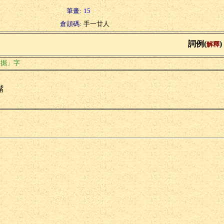
筆畫:
15
倉頡碼:
手一廿人
詞例(
)
解釋
「掘」字
嘴