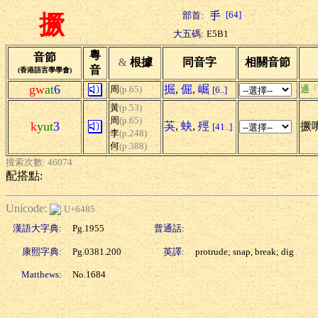
[64]
部首:
撅
大五碼:
E5B1
粵
音節
&
根據
同音字
相關音節
音
(香港語言學學會)
gw
at
6
掘
,
倔
,
崛
周
(p.65)
通
[6..]
黃
(p.53)
周
(p.65)
k
yut
3
芵
,
蚗
,
殌
撅
[41..]
李
(p.248)
何
(p.388)
搜索次數: 46074
配搭點:
Unicode:
U+6485
漢語大字典:
Pg.1955
普通話:
康熙字典:
Pg.0381.200
英譯:
protrude; snap, break; dig
Matthews:
No.1684