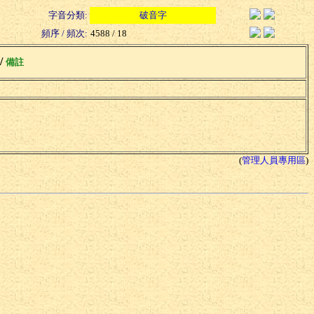
字音分類:
破音字
頻序 / 頻次:
4588 / 18
 /
備註
(
管理人員專用區
)