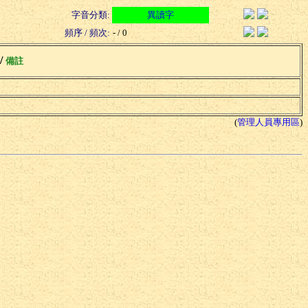
字音分類:
異讀字
頻序 / 頻次:
- / 0
 /
備註
(
管理人員專用區
)