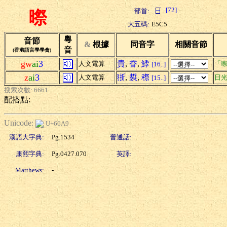
[72]
部首:
暩
大五碼:
E5C5
粵
音節
&
根據
同音字
相關音節
音
(香港語言學學會)
gw
ai
3
貴
,
昋
,
鯚
人文電算
「暩
[16..]
z
ai
3
狾
,
裚
,
穄
人文電算
日
[15..]
搜索次數: 6661
配搭點:
Unicode:
U+66A9
漢語大字典:
Pg.1534
普通話:
康熙字典:
Pg.0427.070
英譯:
Matthews:
-