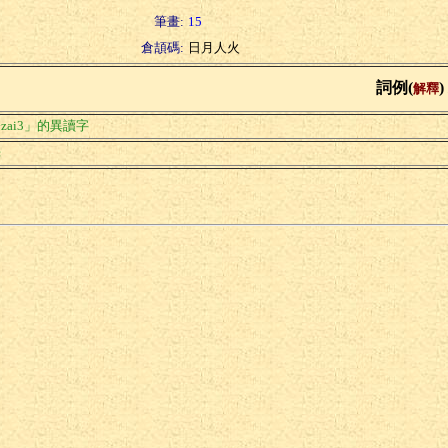
筆畫:
15
倉頡碼:
日月人火
詞例(
)
解釋
zai3」的異讀字
光