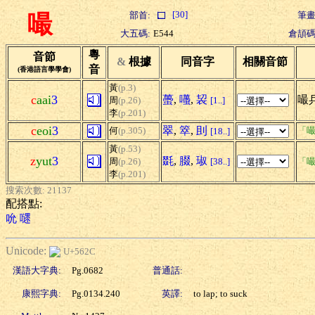
[30]
部首:
筆畫
嘬
大五碼:
E544
倉頡碼
粵
音節
&
根據
同音字
相關音節
音
(香港語言學學會)
黃
(p.3)
c
aai
3
蠆
,
囆
,
袃
嘬兵
周
(p.26)
[1..]
李
(p.201)
c
eoi
3
翠
,
箤
,
刞
何
(p.305)
「嘬
[18..]
黃
(p.53)
z
yut
3
毲
,
腏
,
琡
周
(p.26)
[38..]
「嘬
李
(p.201)
搜索次數: 21137
配搭點:
吮
嚃
Unicode:
U+562C
漢語大字典:
Pg.0682
普通話:
康熙字典:
Pg.0134.240
英譯:
to lap; to suck