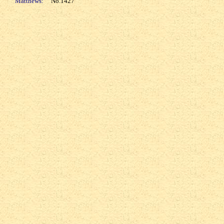
Matthews:
No.1427