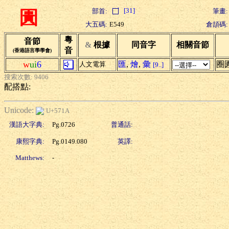
[31]
部首:
筆畫:
圚
大五碼:
E549
倉頡碼:
粵
音節
&
根據
同音字
相關音節
音
(香港語言學學會)
w
ui
6
匯
,
燴
,
彙
圈
人文電算
[9..]
搜索次數: 9406
配搭點:
Unicode:
U+571A
漢語大字典:
Pg.0726
普通話:
康熙字典:
Pg.0149.080
英譯:
Matthews:
-