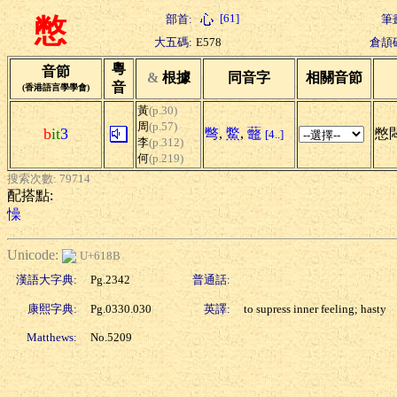
[61]
部首:
筆
憋
大五碼:
E578
倉頡
粵
音節
&
根據
同音字
相關音節
音
(香港語言學學會)
黃
(p.30)
周
(p.57)
b
it
3
彆
,
鱉
,
虌
憋悶
[4..]
李
(p.312)
何
(p.219)
搜索次數: 79714
配搭點:
懆
Unicode:
U+618B
漢語大字典:
Pg.2342
普通話:
康熙字典:
Pg.0330.030
英譯:
to supress inner feeling; hasty
Matthews:
No.5209