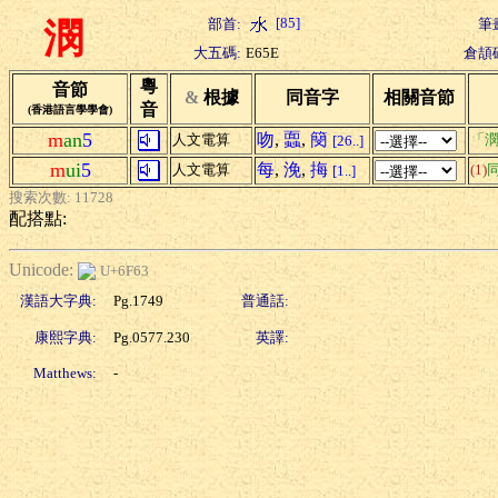
[85]
部首:
筆
潣
大五碼:
E65E
倉頡
粵
音節
&
根據
同音字
相關音節
音
(香港語言學學會)
m
an
5
吻
,
蠠
,
簢
人文電算
「潣
[26..]
m
ui
5
每
,
浼
,
挴
人文電算
(1)
[1..]
搜索次數: 11728
配搭點:
Unicode:
U+6F63
漢語大字典:
Pg.1749
普通話:
康熙字典:
Pg.0577.230
英譯:
Matthews:
-