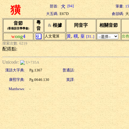
[94]
部首:
筆畫:
1
獚
大五碼:
E67D
倉頡碼:
大
粵
音節
&
根據
同音字
相關音節
音
(香港語言學學會)
w
ong
4
黃
,
穔
,
葟
人文電算
出
[31..]
搜索次數: 6219
配搭點:
Unicode:
U+735A
漢語大字典:
Pg.1367
普通話:
康熙字典:
Pg.0646.130
英譯:
Matthews:
-