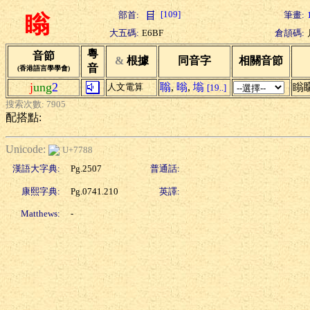
[109]
部首:
筆畫:
瞈
大五碼:
E6BF
倉頡碼:
粵
音節
&
根據
同音字
相關音節
音
(香港語言學學會)
j
ung
2
聬
,
暡
,
塕
瞈
人文電算
[19..]
搜索次數: 7905
配搭點:
Unicode:
U+7788
漢語大字典:
Pg.2507
普通話:
康熙字典:
Pg.0741.210
英譯:
Matthews:
-