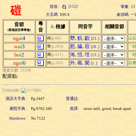
[112]
部首:
筆畫:
15
磑
大五碼:
E6C4
倉頡碼:
一
粵
音節
&
根據
同音字
相關音節
音
(香港語言學學會)
ng
ai
4
犩
,
觬
,
齯
何
(p.66)
山
[23..]
w
ai
3
慰
,
鐬
,
藯
李
(p.263)
「磑
[28..]
h
oi
2
海
,
愷
,
塏
周
(p.117)
「磑
[13..]
ng
oi
6
外
,
礙
,
閡
何
(p.265)
石
[1..]
搜索次數: 15339
配搭點:
Unicode:
U+78D1
漢語大字典:
Pg.2447
普通話:
康熙字典:
Pg.0762.340
英譯:
stone mill; grind; break apart
Matthews:
No.7122