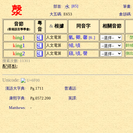
[85]
部首:
筆畫:
漀
大五碼:
E653
倉頡碼:
粵
音節
&
根據
同音字
相關音節
音
(香港語言學學會)
h
ing
1
氫
,
卿
,
馨
人文電算
「漀
[6..]
k
ing
1
傾
,
頃
人文電算
斜
k
ing
2
廎
,
頃
,
謦
人文電算
側
搜索次數: 11311
配搭點:
Unicode:
U+6F00
漢語大字典:
Pg.1711
普通話:
康熙字典:
Pg.0572.200
英譯:
Matthews:
-