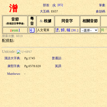
[85]
部首:
筆畫:
潧
大五碼:
E657
倉頡碼:
粵
音節
&
根據
同音字
相關音節
音
(香港語言學學會)
z
eon
1
堻
,
鱆
,
轃
人文電算
同
[30..]
搜索次數: 6019
配搭點:
Unicode:
U+6F67
漢語大字典:
Pg.1745
普通話:
康熙字典:
Pg.0578.020
英譯:
Matthews:
-