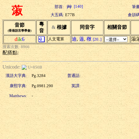
[140]
部首:
筆畫
蔋
大五碼:
E77B
倉頡碼
粵
音節
&
根據
同音字
相關音節
音
(香港語言學學會)
d
ik
6
迪
,
藡
,
梑
蔋
人文電算
[20..]
搜索次數: 8966
配搭點:
Unicode:
U+850B
漢語大字典:
Pg.3284
普通話:
康熙字典:
Pg.0981.290
英譯:
Matthews:
-