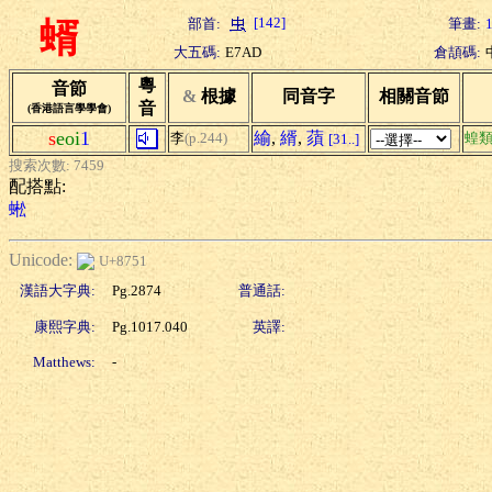
[142]
部首:
筆畫:
蝑
大五碼:
E7AD
倉頡碼:
粵
音節
&
根據
同音字
相關音節
音
(香港語言學學會)
s
eoi
1
緰
,
縃
,
蕦
李
(p.244)
蝗
[31..]
搜索次數: 7459
配搭點:
蜙
Unicode:
U+8751
漢語大字典:
Pg.2874
普通話:
康熙字典:
Pg.1017.040
英譯:
Matthews:
-