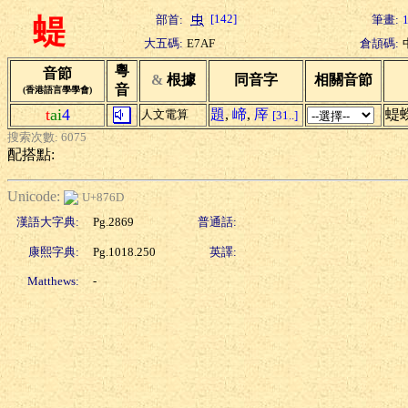
[142]
部首:
筆畫:
蝭
大五碼:
E7AF
倉頡碼:
粵
音節
&
根據
同音字
相關音節
音
(香港語言學學會)
t
ai
4
題
,
崹
,
厗
蝭
人文電算
[31..]
搜索次數: 6075
配搭點:
Unicode:
U+876D
漢語大字典:
Pg.2869
普通話:
康熙字典:
Pg.1018.250
英譯:
Matthews:
-